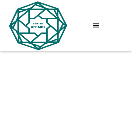
Compétences
organisationnelles :
comment les
développer pour
mieux analyser vos